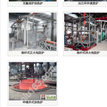
充氮保护加热炉
法兰环件调质炉
推杆式正火电阻炉
推杆式淬火电阻炉
环锻井式加热炉