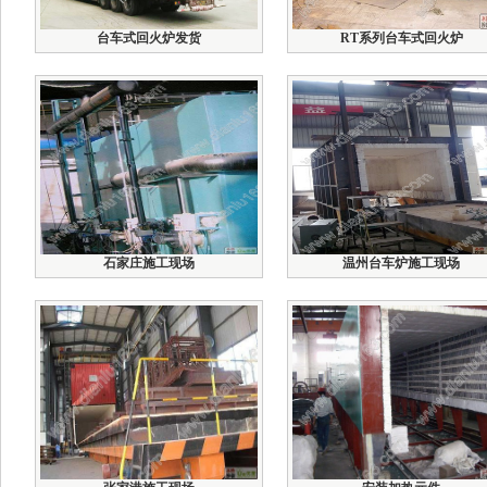
台车式回火炉发货
RT系列台车式回火炉
石家庄施工现场
温州台车炉施工现场