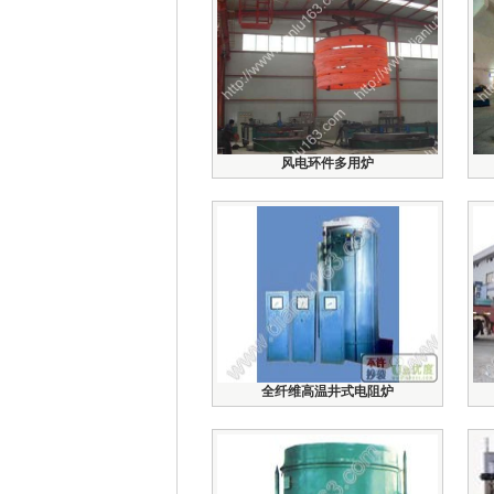
风电环件多用炉
全纤维高温井式电阻炉