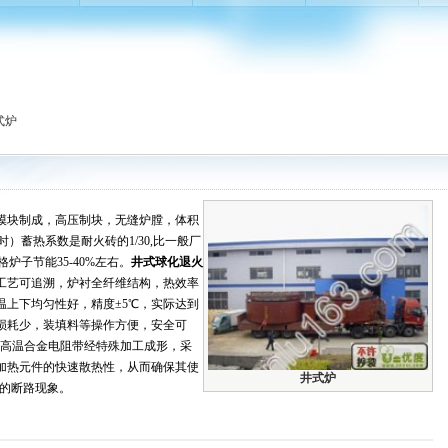
式炉
维模块制成，高压制块，无缝炉膛，体积
0℃时）蓄热系数是耐火砖的1/30,比一般厂
炉子节能35-40%左右。
井式球化退火
工艺可追溯，炉衬全纤维结构，热效率
温上下均匀性好，精度
±5
℃，实际达到
损耗少，装填料等操作方便，安全可
MO2高温合金电阻带经特殊加工成形，采
加热元件的快速散热性，从而确保其使
井式炉
中的断路现象。