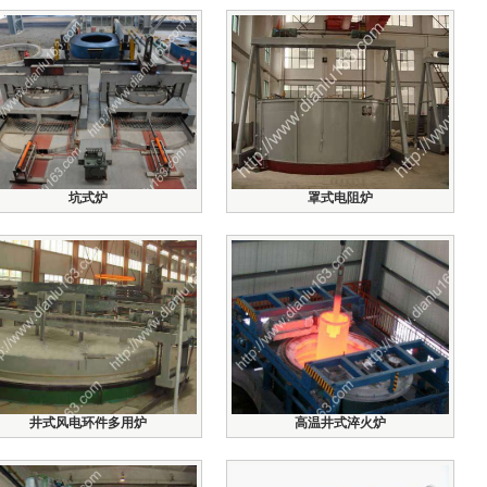
坑式炉
罩式电阻炉
井式风电环件多用炉
高温井式淬火炉