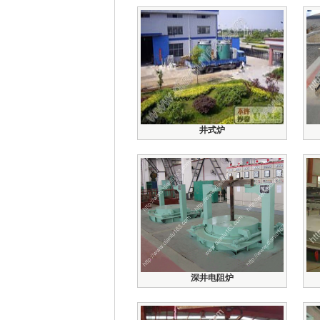
井式炉
深井电阻炉