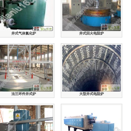
井式气体氮化炉
井式回火电阻炉
法兰环件井式炉
大型井式电阻炉