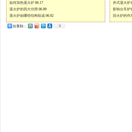
如何加热退火炉
06.17
井式退火炉
退火炉的四大功用
06.09
影响台车炉
退火炉由哪些结构组成
06.02
回火炉的作
0
分享到：