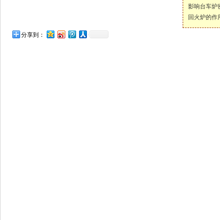
影响台车炉
回火炉的作
分享到：