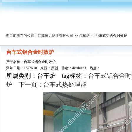
您目前所在的位置：
江苏恒力炉业有限公司
>>
台车炉
>> 台车式铝合金时效炉
台车式铝合金时效炉
产品名称：台车式铝合金时效炉
添加日期：15-09-10 来源：原创 作者：dianlu163 热度：
所属类别：台车炉 tag标签：
台车式铝合金时
炉
下一页：
台车式热处理群