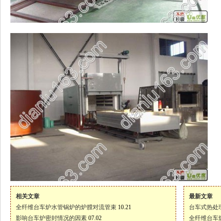
相关文章
最新文章
全纤维台车炉水管锅炉的炉膛对流管束
10.21
台车式热处
影响台车炉密封情况的因素
07.02
全纤维台车