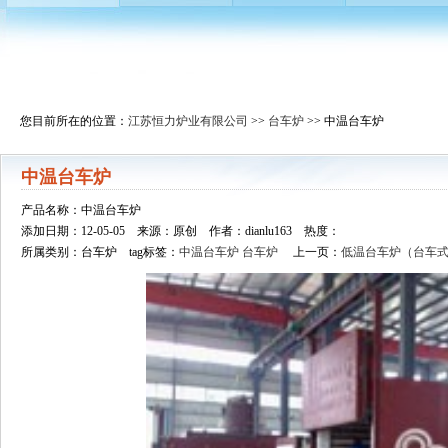
您目前所在的位置：
江苏恒力炉业有限公司
>>
台车炉
>> 中温台车炉
中温台车炉
产品名称：中温台车炉
添加日期：12-05-05 来源：原创 作者：dianlu163 热度：
所属类别：台车炉 tag标签：
中温台车炉
台车炉
上一页：
低温台车炉（台车