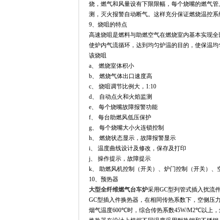
烧，燃气和风量设有下限限幅，每个烧嘴的燃气管
测，灭火报警自动断气。这样充分保证燃烧温控系
9
、烧咀的特点
高速烧咀是燃料与助燃空气在燃烧室内基本实现
全
使
炉内气流循环，达到均匀炉温的目的，使保温均
该烧咀
a
、 燃烧室体积小
b
、 燃烧气体出口速度高
c
、 烧咀调节比例大，
1:10
d
、 自动点火和火焰监测
e
、 每个烧嘴故障报警功能
f
、 每台助燃风低压保护
g
、 每个烧嘴大小火连锁控制
h
、 燃烧状态显示，故障报警显示
i
、 温度曲线设计及修改，保存及打印
j
、 操作提示，故障提示
k
、 助燃风机控制（开关）、炉门控制（开关）、
10
、预热器
大型全纤维燃气台车炉
采用
GC
型列管式插入扰流
GC
型插入件换热器，在相同传热系数下，空侧压
烟气温度
600℃
时，综合传热系数
45W/M2℃
以上，