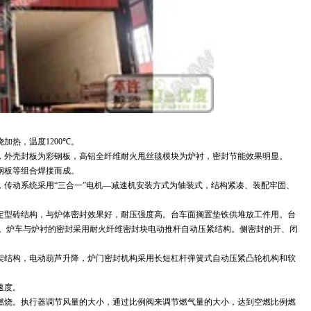
烧加热，温度
1200℃
。
，外壳封板为彩钢板，高铝全纤维耐火甩丝毯模块为炉衬，密封节能效果明显。
钢板等组合焊接而成。
，传动系统采用
“
三合一
”
电机
—
减速机安装方式为轴装式，结构紧凑、装配牢固、
定型砖结构，与炉体密封效果好，耐压强度高。台车面搁置垫铁供堆放工件用。台
。炉车与炉衬的密封采用耐火纤维密封块电动推杆自动压紧结构。侧密封的开、闭
架结构，电动葫芦升降，炉门密封机构采用长短杠杆弹簧式自动压紧凸轮机构和软
速度。
燃烧。执行器调节风量的大小，通过比例阀来调节燃气量的大小，达到空燃比例燃