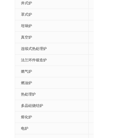
井式炉
罩式炉
坩埚炉
真空炉
连续式热处理炉
法兰环件锻造炉
燃气炉
燃油炉
热处理炉
多晶硅烧结炉
熔化炉
电炉