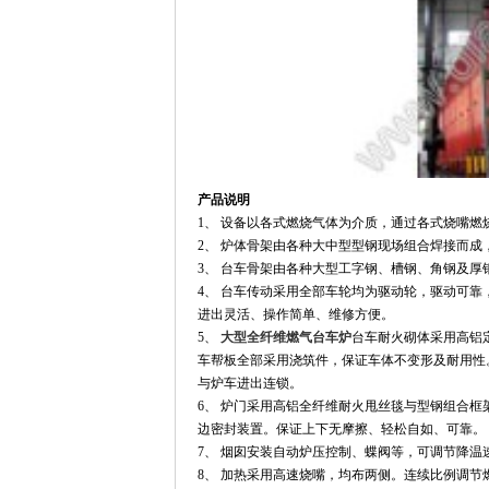
产品说明
1
、 设备以各式燃烧气体为介质，通过各式烧嘴燃
2
、 炉体骨架由各种大中型型钢现场组合焊接而成
3
、 台车骨架由各种大型工字钢、槽钢、角钢及厚
4
、 台车传动采用全部车轮均为驱动轮，驱动可靠
进出灵活、操作简单、维修方便。
5
、
大型全纤维燃气台车炉
台车耐火砌体采用高铝
车帮板全部采用浇筑件，保证车体不变形及耐用性
与炉车进出连锁。
6
、 炉门采用高铝全纤维耐火甩丝毯与型钢组合框
边密封装置。保证上下无摩擦、轻松自如、可靠。
7
、 烟囱安装自动炉压控制、蝶阀等，可调节降温
8
、 加热采用高速烧嘴，均布两侧。连续比例调节