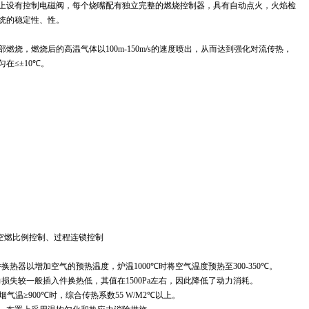
上设有控制电磁阀，每个烧嘴配有独立完整的燃烧控制器，具有自动点火，火焰检
统的稳定性、性。
部
燃烧，燃烧后的高温气体以
100m-150m/s
的速度喷出，从而达到强化对流传热，
匀在
≤±10℃
。
空燃比例控制、过程连锁控制
件换热器以增加空气的预热温度，炉温
1000℃
时将空气温度预热至
300-350℃
。
力损失较一般插入件换热低，其值在
1500Pa
左右，因此降低了动力消耗。
烟气温
≥900℃
时，综合传热系数
55 W/M2℃
以上。