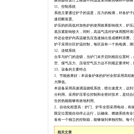
换热器在设计上根据不同温度采用耐热钢和不锈钢
11
、控制系统
系统主要通过炉子的温度，压力的检测，对各炉子
速切断装置。
炉压的的高低对加热炉的使用效果影响很大，炉压
底压紧影响较大，同时，高温气流对炉体周围环境
外还会使炉内高温被负压迅速抽出造成燃料浪费。
炉子采用分区炉温控制，每区设有一个热电偶，测
12
、连锁系统
台车与炉门的连锁，当炉门未开启到
相应
位置时，
空、煤气压力、压缩空气压力达不到规定要求时，
13
、设备的主要特点
1
、节能效果好：本设备炉体的炉衬全部采用高铝
大降低。
本设备采用高速调温烧咀系统，喷出速度大，达到
分利用。采用炉压零位控制和全密封技术，是结合
生的热能能够有效地利用。
2
、自动化程度高：炉门、炉车全部采用电动，有
限定位置能自动停止运行，以确保。燃烧系统有全
各有一个独立的控制箱，能够做到单独控制。每个
相关文章